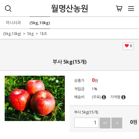
월명산농원
미니사과
(5kg,10kg)
(5kg,10kg)
5kg
대과
0
부사 5kg(15개)
0
상품가
원
적립금
1%
배송비
(무료)
지역별
부사 5kg(15개)
0
원
+1
-1