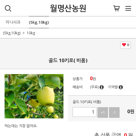
월명산농원
미니사과
(5kg,10kg)
(5kg,10kg)
10kg
0
골드 10키로( 비품)
0
상품가
원
배송비
(무료)
지역별
골드 10키로( 비품)
0
원
+1
-1
먹는데는 지장 없어요.
0
총 상품 금액
원