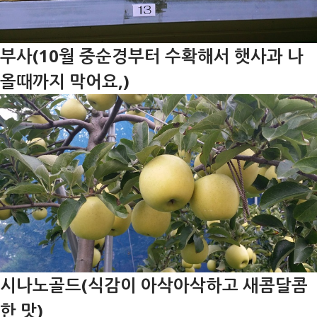
부사(10월 중순경부터 수확해서 햇사과 나
올때까지 막어요,)
시나노골드(식감이 아삭아삭하고 새콤달콤
한 맛)